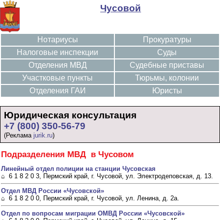
Чусовой
Нотариусы
Прокуратуры
Налоговые инспекции
Суды
Отделения МВД
Судебные приставы
Участковые пункты
Тюрьмы, колонии
Отделения ГАИ
Юристы
Юридическая консультация
+7 (800) 350-56-79
(Реклама
jurik.ru
)
Подразделения МВД в Чусовом
Линейный отдел полиции на станции Чусовская
⌂ 6 1 8 2 0 3, Пермский край, г. Чусовой, ул. Электродеповская, д. 13.
Отдел МВД России «Чусовской»
⌂ 6 1 8 2 0 0, Пермский край, г. Чусовой, ул. Ленина, д. 2а.
Отдел по вопросам миграции ОМВД России «Чусовской»