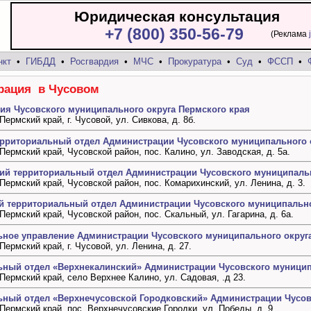
Юридическая консультация
+7 (800) 350-56-79
(Реклама
нкт
•
ГИБДД
•
Росгвардия
•
МЧС
•
Прокуратура
•
Суд
•
ФССП
•
рация в Чусовом
ия Чусовского муниципального округа Пермского края
 Пермский край, г. Чусовой, ул. Сивкова, д. 8б.
ерриториальный отдел Администрации Чусовского муниципального 
, Пермский край, Чусовской район, пос. Калино, ул. Заводская, д. 5а.
ий территориальный отдел Администрации Чусовского муниципальн
, Пермский край, Чусовской район, пос. Комарихинский, ул. Ленина, д. 3.
й территориальный отдел Администрации Чусовского муниципально
, Пермский край, Чусовской район, пос. Скальный, ул. Гагарина, д. 6а.
ьное управление Администрации Чусовского муниципального округ
 Пермский край, г. Чусовой, ул. Ленина, д. 27.
ьный отдел «Верхнекалинский» Администрации Чусовского муницип
, Пермский край, село Верхнее Калино, ул. Садовая, .д 23.
ьный отдел «Верхнечусовской Городковский» Администрации Чусов
, Пермский край, пос. Верхнечусовские Городки, ул. Победы, д. 9.