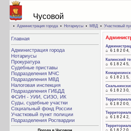
Чусовой
•
Администрация города
•
Нотариусы
•
МВД
•
Участковый пу
Админист
Главная
Администрац
Администрация города
⌂ 6 1 8 2 0 4,
Нотариусы
Калинский т
Прокуратура
⌂ 6 1 8 2 4 5
Судебные приставы
Комарихинск
Подразделения МЧС
⌂ 6 1 8 2 1 5
Подразделения МВД
Налоговая инспекция
Скальнински
⌂ 6 1 8 2 3 0
Подразделения ГИБДД
ФСИН - УИИ, СИЗО, ИК
Территориал
Суды, судебные участки
⌂ 6 1 8 2 0 0,
Социальный фонд России
Территориал
Участковый пункт полиции
⌂ 6 1 8 2 4 2
Подразделения Росгвардии
Территориал
⌂ 6 1 8 2 2 0
Погода в Чусовом